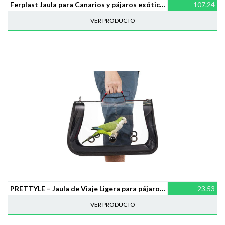
Ferplast Jaula para Canarios y pájaros exóticos Canto, Jaula de cría con Separador, Dotada con Accesorios, Estructura de Robusto Alambre Pintado Negro y cubeta de plástico Blanco 71 x 38 x h 60,5 cm
107.24
VER PRODUCTO
PRETTYLE – Jaula de Viaje Ligera para pájaros (PVC, Transpirable, con Cremallera y asa)
23.53
VER PRODUCTO