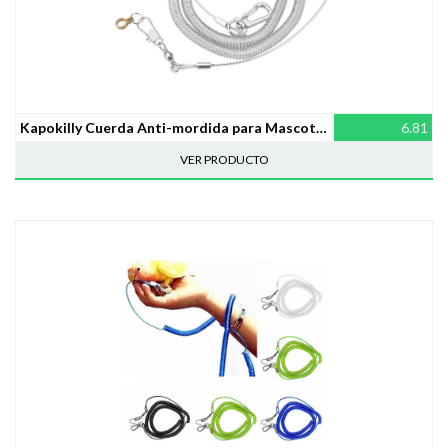
Kapokilly Cuerda Anti-mordida para Mascotas, Anillo para El Pie De Loro Tobillera Arnés para Loro para Pájaros 6M Arnés para Loro para Pájaros Correa Anti-mordida Volar Cuerda De Entrenamiento
6.81
VER PRODUCTO