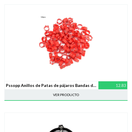
Pssopp Anillos de Patas de pájaros Bandas de Patas de pájaros Anillos de Patas de Aves de Corral de plástico Anillos de Clip numerados de Paloma Anillos de Patas de 8 mm para Aves (Rojo)
12.83
VER PRODUCTO