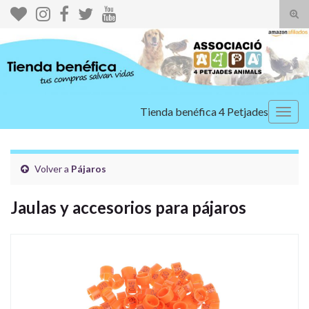
Alte
el
Search for:
form
de
bús
Tienda benéfica 4 Petjades
Alter
la
nave
Volver a
Pájaros
Jaulas y accesorios para pájaros