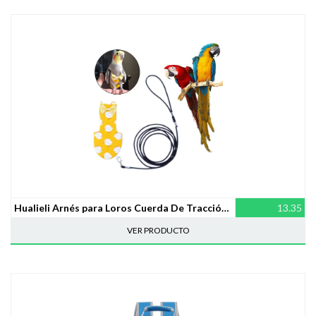
Hualieli Arnés para Loros Cuerda De Tracción De Pañales para Pájaros Correa Ajustable para Aves Voladoras Cuerda para Loros Y Otras Aves Ropa para Volar Aves Y Pájaros Correa para Cuerdas Arnés
13.35
VER PRODUCTO