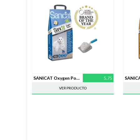
SANICAT Oxygen Power, Arena de Gatos Absorbente – 10L
5.75
VER PRODUCTO