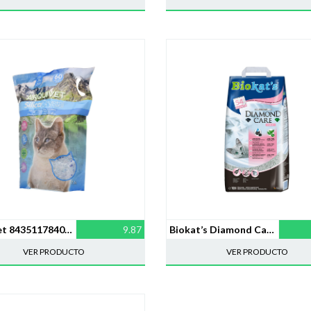
Arquivet 8435117840027 – Silicacrystal 7,6 l
9.87
Biokat’s Diamond Care Fresh, arena para gatos con fragancia
VER PRODUCTO
VER PRODUCTO