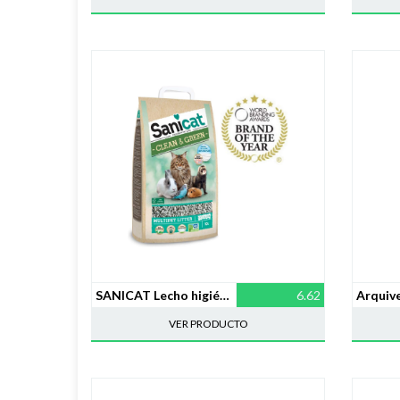
SANICAT Lecho higiénico Clean & Green Celulosa – 10L
6.62
VER PRODUCTO