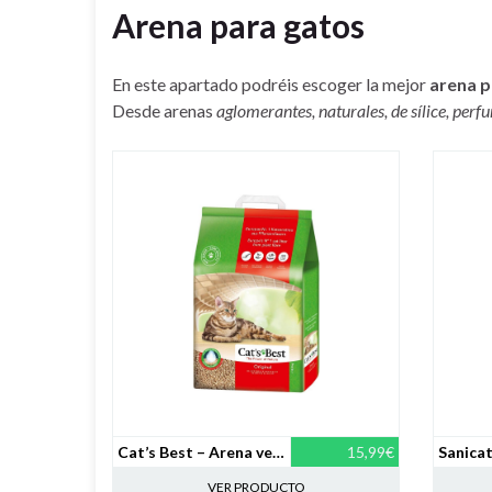
Arena para gatos
En este apartado podréis escoger la mejor
arena p
Desde arenas
aglomerantes, naturales, de sílice, per
Cat’s Best – Arena vegetal aglomerante – 8,6kg
15,99€
VER PRODUCTO