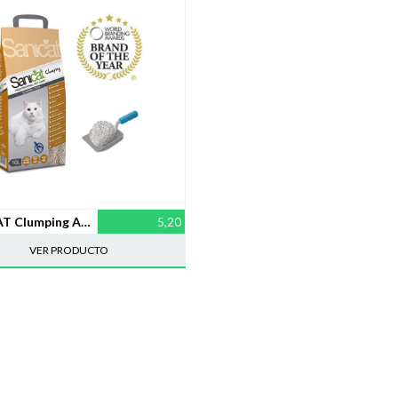
SANICAT Clumping Arena Aglomerante Gatos – 10L
5,20
VER PRODUCTO