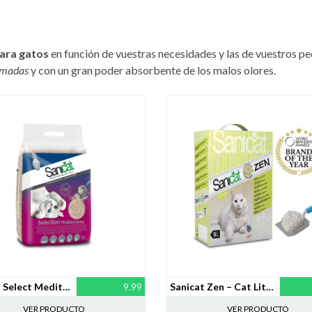
ara gatos
en función de vuestras necesidades y las de vuestros p
fumadas
y con un gran poder absorbente de los malos olores.
Sanicat Select Mediterranea Arena de Gatos Ultra Aglomerante – 15L
9.99
Sanicat Zen – Cat Litter, 6 Litros
VER PRODUCTO
VER PRODUCTO