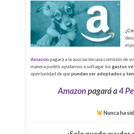
¿Có
desd
el p
Amazon
pagará a la asociación una comisión de v
manera podéis ayudarnos a sufragar los
gastos ve
oportunidad de que
puedan ser adoptados y tener
Amazon
pagará a
4 Pe
Nunca ha sid
¿Solo puedo ayudar 