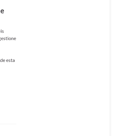
de
is
 gestione
de esta